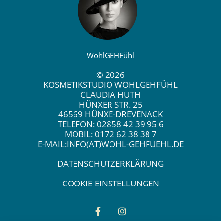
WohlGEHFühl
©
2026
KOSMETIKSTUDIO WOHLGEHFÜHL
CLAUDIA HUTH
HÜNXER STR. 25
46569 HÜNXE-DREVENACK
TELEFON: 02858 42 39 95 6
MOBIL: 0172 62 38 38 7
E-MAIL:
INFO(AT)WOHL-GEHFUEHL.DE
DATENSCHUTZERKLÄRUNG
COOKIE-EINSTELLUNGEN