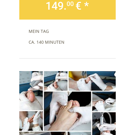
149.
€ *
00
MEIN TAG
CA. 140 MINUTEN